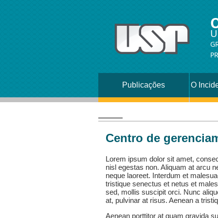
O
U
GR
P
Publicações
O Incid
de Dema
Centro de gerencia
Lorem ipsum dolor sit amet, consect
nisl egestas non. Aliquam at arcu 
neque laoreet. Interdum et malesua
tristique senectus et netus et male
sed, mollis suscipit orci. Nunc al
at, pulvinar at risus. Aenean a tristi
Aenean porttitor at quam gravida su