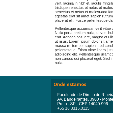
velit, lacinia in nibh et, iaculis fri
tristique senectus et netus et male
senectus et netus et malesuada fam
egestas erat sit amet sapien rutrum
placerat elit. Fusce pellentesque d
Pellentesque accumsan velit vitae od
Nulla porta pretium nulla, ut vest
erat. Aenean posuere, magna et ull
ut risus. Lorem ipsum dolor sit amet
massa mi tempor sapien, sed condime
pellentesque. Etiam vitae libero jus
adipiscing elit. Pellentesque ulla
non cursus dui placerat eget. Sed in
nulla.
Onde estamos
Faculdade de Direito de Ribeir
Av. Bandeirantes, 3900 - Monte
Preto - SP - CEP 14040-906.
+55 16 3315.0115