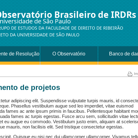
bservatório Brasileiro de IRDRs
niversidade de São Paulo
UPO DE ESTUDOS DA FACULDADE DE DIREITO DE RIBEIRÃO
RETO DA UNIVERSIDADE DE SÃO PAULO
ente de Resolução
O Observatório
Banco de da
ndas Repetitivas
Im
mento de projetos
etur adipiscing elit. Suspendisse vulputate turpis mauris, id consect
neque. Phasellus vestibulum augue sed leo imperdiet, vitae euismod
da fames ac ante ipsum primis in faucibus. Pellentesque habitant mo
suada fames ac turpis egestas. Fusce arcu sem, sollicitudin vitae lec
iquet eu augue eu commodo. Vestibulum justo enim, aliquam at sceleri
que mauris, non facilisis elit. Sed tristique consectetur egestas.
scipit. Quisque eu nisi nec dui ullamcorper ullamcorper. Vivamus tell