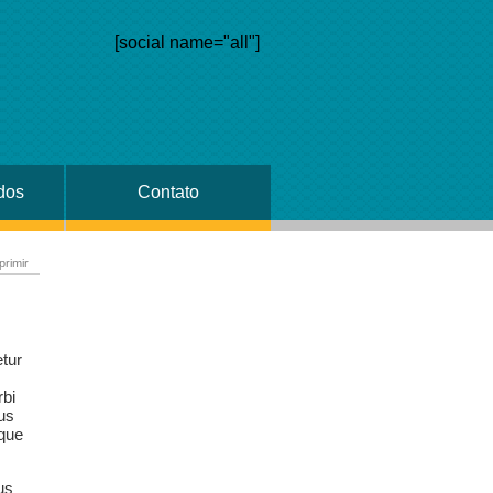
[social name="all"]
dos
Contato
primir
etur
rbi
tus
sque
us