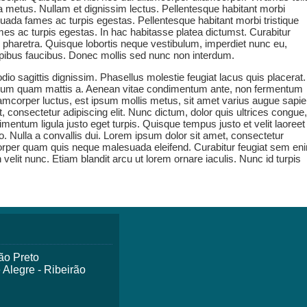
ngilla metus. Nullam et dignissim lectus. Pellentesque habitant morbi
suada fames ac turpis egestas. Pellentesque habitant morbi tristique
es ac turpis egestas. In hac habitasse platea dictumst. Curabitur
 pharetra. Quisque lobortis neque vestibulum, imperdiet nunc eu,
apibus faucibus. Donec mollis sed nunc non interdum.
io sagittis dignissim. Phasellus molestie feugiat lacus quis placerat.
ibulum quam mattis a. Aenean vitae condimentum ante, non fermentum
amcorper luctus, est ipsum mollis metus, sit amet varius augue sapi
, consectetur adipiscing elit. Nunc dictum, dolor quis ultrices congue,
ntum ligula justo eget turpis. Quisque tempus justo et velit laoreet
to. Nulla a convallis dui. Lorem ipsum dolor sit amet, consectetur
mcorper quam quis neque malesuada eleifend. Curabitur feugiat sem en
 velit nunc. Etiam blandit arcu ut lorem ornare iaculis. Nunc id turpis
ão Preto
 Alegre - Ribeirão