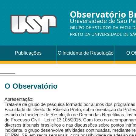
Observatório Br
Universidade de São Pa
GRUPO DE ESTUDOS DA FACULDA
PRETO DA UNIVERSIDADE DE SÃ
Publicações
O Incidente de Resolução
O Ob
de Demandas Repetitivas
O Observatório
Apresentação:
Trata-se de grupo de pesquisa formado por alunos dos programa
Faculdade de Direito de Ribeirão Preto, sob a orientação do Profe
estudo do Incidente de Resolução de Demandas Repetitivas, inst
de Processo Civil – Lei nº 13.105/2015. Com foco no acompanham
diversos tribunais brasileiros e nas discussões sobre pontos intr
incidente, o grupo desenvolve atividades continuadas, mediante r
FDRP/USP, em regra semanais, com possibilidade de adesão de p